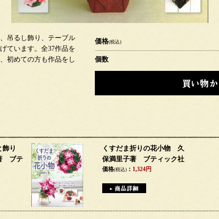
、吊るし飾り、テーブル
価格
(税込)
げています。全37作品を
、初めての方も作品をし
個数
と飾り
くすだま折りの花小物 久
著 ブテ
保満里子著 ブティック社
価格
：
1,324円
(税込)