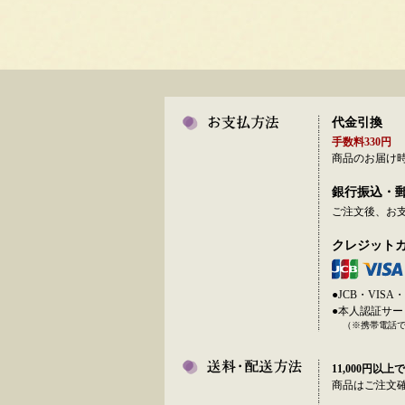
代金引換
手数料330円
商品のお届け
銀行振込・
ご注文後、お
クレジット
●JCB・VI
●本人認証サ
（※携帯電話
11,000円以上で
商品はご注文