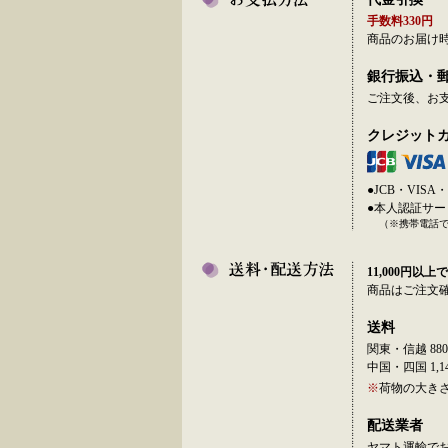
手数料330円
商品のお届け
銀行振込・
ご注文後、お
クレジット
●JCB・VI
●本人認証サ
（※携帯電話
11,000円以上で
商品はご注文
送料
関東・信越 880
中国・四国 1,14
※
荷物の大き
配送業者
ヤマト運輸で