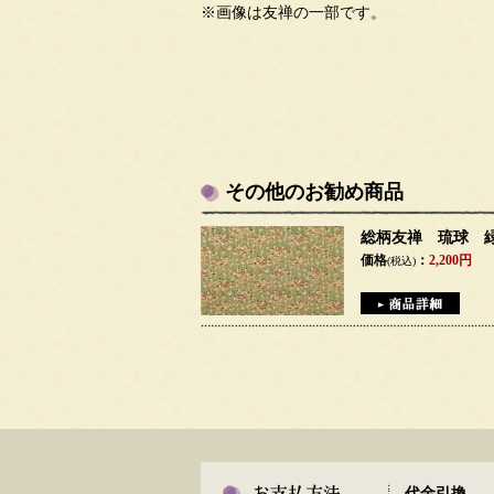
※画像は友禅の一部です。
その他のお勧め商品
総柄友禅 琉球 
価格
：
2,200円
(税込)
代金引換