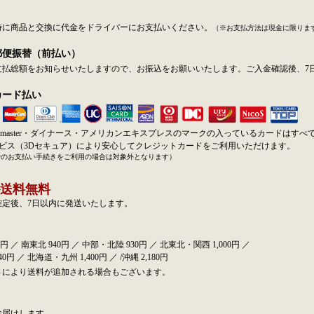
時に商品と交換に代金をドライバーにお支払いください。
（※お支払方法は現金に限りま
郵便振替（前払い）
支払総額をお知らせいたしますので、お振込をお願いいたします。ご入金確認後、7
カード払い
SA・master・ダイナース・アメリカンエキスプレスのマークの入っているカードはす
ービス（3Dセキュア）により安心してクレジットカードをご利用いただけます。
でのお支払い手続きをご利用の場合は対象外となります）
送料無料
確定後、7日以内に発送いたします。
円 ／ 南東北 940円 ／ 中部・北陸 930円 ／ 北東北・関西 1,000円 ／
0円 ／ 北海道・九州 1,400円 ／ /沖縄 2,180円
さにより送料が追加される場合もございます。
お届けします。