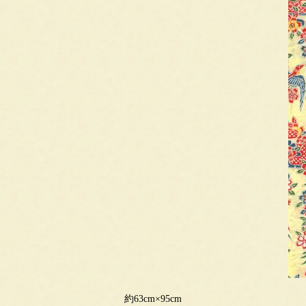
約63cm×95cm