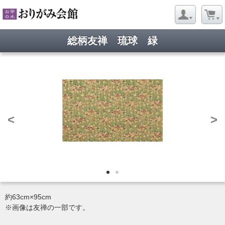
総柄友禅 琉球 緑
<
>
約63cm×95cm
※画像は友禅の一部です。