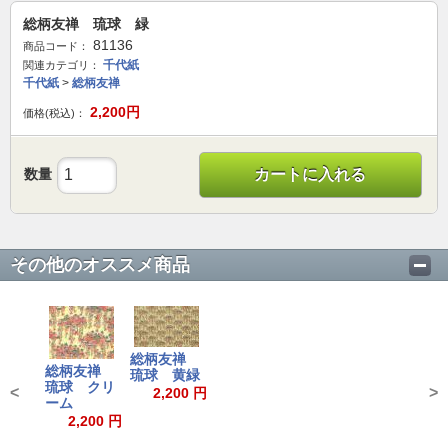
総柄友禅 琉球 緑
81136
商品コード：
千代紙
関連カテゴリ：
千代紙
>
総柄友禅
2,200
円
価格(税込)：
数量
カートに入れる
その他のオススメ商品
総柄友禅
総柄友禅
琉球 黄緑
琉球 クリ
<
>
2,200 円
ーム
2,200 円