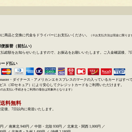
時に商品と交換に代金をドライバーにお支払いください。
（※お支払方法は現金に限りま
郵便振替（前払い）
支払総額をお知らせいたしますので、お振込をお願いいたします。ご入金確認後、7
カード払い
SA・master・ダイナース・アメリカンエキスプレスのマークの入っているカードはす
ービス（3Dセキュア）により安心してクレジットカードをご利用いただけます。
でのお支払い手続きをご利用の場合は対象外となります）
送料無料
確定後、7日以内に発送いたします。
円 ／ 南東北 940円 ／ 中部・北陸 930円 ／ 北東北・関西 1,000円 ／
0円 ／ 北海道・九州 1,400円 ／ /沖縄 2,180円