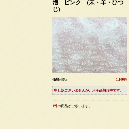
泡 ピンク (未・羊・ひつ
じ)
価格
1,100円
(税込)
申し訳ございませんが、只今品切れ中です。
1件
の商品がございます。