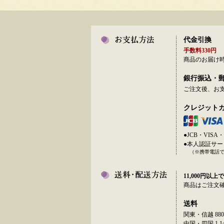
代金引換
手数料330円
商品のお届け
銀行振込・
ご注文後、お
クレジット
●JCB・VI
●本人認証サ
（※携帯電話
11,000円以上で
商品はご注文
送料
関東・信越 880
中国・四国 1,14