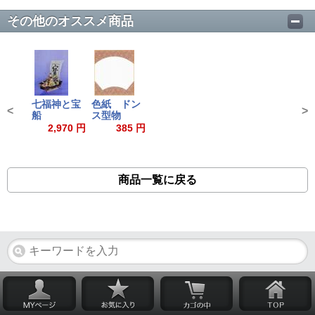
その他のオススメ商品
七福神と宝
色紙 ドン
<
>
船
ス型物
2,970 円
385 円
商品一覧に戻る