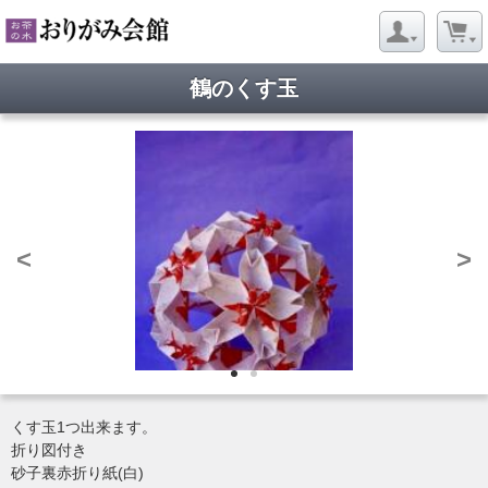
鶴のくす玉
<
>
くす玉1つ出来ます。
折り図付き
砂子裏赤折り紙(白)