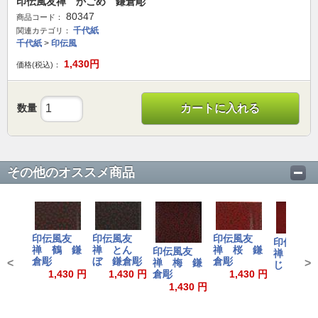
印伝風友禅 かごめ 鎌倉彫
80347
商品コード：
千代紙
関連カテゴリ：
千代紙
>
印伝風
1,430
円
価格(税込)：
数量
カートに入れる
その他のオススメ商品
印伝風友
印伝風友
印伝風友
印伝風友
禅 鶴 鎌
禅 とん
禅 桜 鎌
印伝風友
禅 もみ
倉彫
ぼ 鎌倉彫
倉彫
<
禅 梅 鎌
>
じ 鎌倉
1,430 円
1,430 円
倉彫
1,430 円
1,430
1,430 円