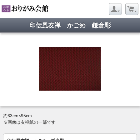
印伝風友禅 かごめ 鎌倉彫
約63cm×95cm
※画像は友禅紙の一部です