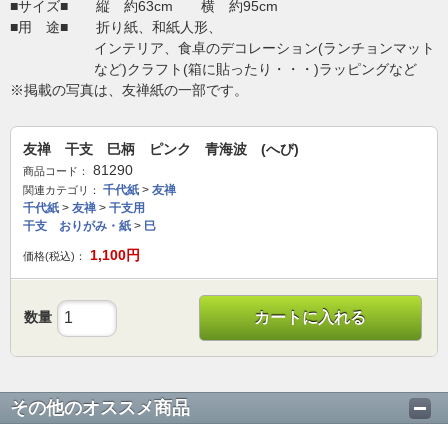
■サイズ■ 縦 約63cm 横 約95cm
■用 途■ 折り紙、和紙人形、
インテリア、食卓のデコレーション(ランチョンマット
など)クラフト(箱に貼ったり・・・)ラッピングなど
※掲載の写真は、友禅紙の一部です。
友禅 干支 巳柄 ピンク 青海波 (へび)
81290
商品コード：
千代紙
>
友禅
関連カテゴリ：
千代紙
>
友禅
>
干支用
干支 おりがみ・紙
>
巳
1,100
円
価格(税込)：
数量
カートに入れる
その他のオススメ商品