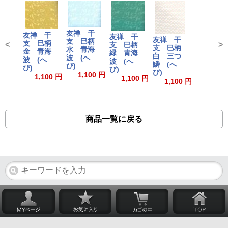
友禅 干
友禅 干
友禅 干
友禅 干
支 巳柄
支 巳柄
<
>
支 巳柄
支 巳柄
水 青海
金 青海
緑 青海
白 三つ
波 (へ
波 (へ
波 (へ
鱗 (へ
び)
び)
び)
び)
1,100 円
1,100 円
1,100 円
1,100 円
商品一覧に戻る