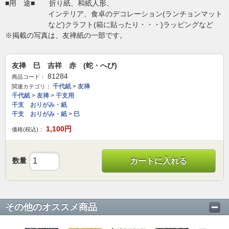
■用 途■ 折り紙、和紙人形、
インテリア、食卓のデコレーション(ランチョンマット
など)クラフト(箱に貼ったり・・・)ラッピングなど
※掲載の写真は、友禅紙の一部です。
友禅 巳 吉祥 赤 (蛇・へび)
81284
商品コード：
千代紙
>
友禅
関連カテゴリ：
千代紙
>
友禅
>
干支用
干支 おりがみ・紙
干支 おりがみ・紙
>
巳
1,100
円
価格(税込)：
数量
カートに入れる
その他のオススメ商品