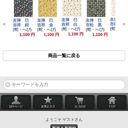
友禅 
友禅 巳
友禅 巳
友禅 巳
友禅 巳
<
市松 
>
吉祥 白
吉祥 紺
吉祥 金
市松 黒
(蛇・へび
(蛇・へび)
(蛇・へび)
(蛇・へび)
(蛇・へび)
1,100
1,100 円
1,100 円
1,100 円
1,100 円
商品一覧に戻る
ようこそ ゲストさん