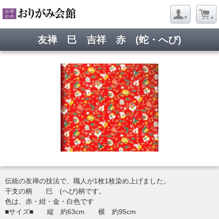
友禅 巳 吉祥 赤 (蛇・へび)
伝統の友禅の技法で、職人が1枚1枚染め上げました。
干支の柄 巳 (へび)柄です。
色は、赤・紺・金・白色です
■サイズ■ 縦 約63cm 横 約95cm