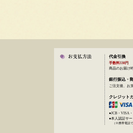
代金引換
手数料330円
商品のお届け
銀行振込・
ご注文後、お
クレジット
●JCB・VI
●本人認証サ
（※携帯電話