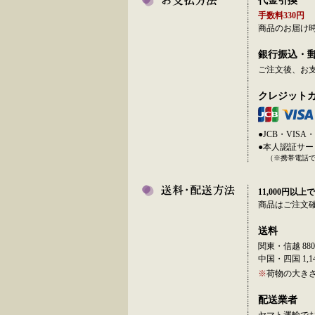
代金引換
手数料330円
商品のお届け
銀行振込・
ご注文後、お
クレジット
●JCB・VI
●本人認証サ
（※携帯電話
11,000円以上で
商品はご注文
送料
関東・信越 880
中国・四国 1,14
※
荷物の大き
配送業者