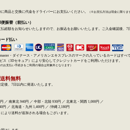
時に商品と交換に代金をドライバーにお支払いください。
（※お支払方法は現金に限りま
郵便振替（前払い）
支払総額をお知らせいたしますので、お振込をお願いいたします。ご入金確認後、7
カード払い
SA・master・ダイナース・アメリカンエキスプレスのマークの入っているカードはす
ービス（3Dセキュア）により安心してクレジットカードをご利用いただけます。
でのお支払い手続きをご利用の場合は対象外となります）
送料無料
確定後、7日以内に発送いたします。
円 ／ 南東北 940円 ／ 中部・北陸 930円 ／ 北東北・関西 1,000円 ／
0円 ／ 北海道・九州 1,400円 ／ /沖縄 2,180円
さにより送料が追加される場合もございます。