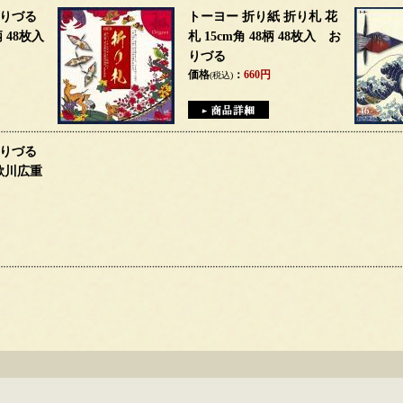
おりづる
トーヨー 折り紙 折り札 花
柄 48枚入
札 15cm角 48柄 48枚入 お
りづる
価格
：
660円
(税込)
おりづる
歌川広重