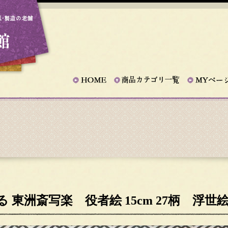
 東洲斎写楽 役者絵 15cm 27柄 浮世絵