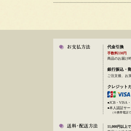
代金引換
手数料330円
商品のお届け
銀行振込・
ご注文後、お
クレジット
●JCB・VI
●本人認証サ
（※携帯電話
11,000円以上で