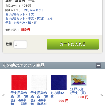
迎春 紅白寅 干支
40968
商品コード：
おりがみセット
関連カテゴリ：
おりがみセット
>
干支
おりがみセット
>
干支
>
寅(虎) とら
干支 おりがみ・紙
>
寅
880
円
価格(税込)：
数量
カートに入れる
その他のオススメ商品
江戸っ虎
干支用染め
干支用染め
もみ紙42
(干支 寅)
<
>
紙 赤 (裏
紙 白 (裏
紫
660 円
金) 4/6半
金) 4/6半
990 円
切 刷毛
切 刷毛引