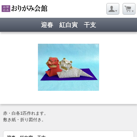
迎春 紅白寅 干支
赤・白各1匹作れます。
敷き紙・折り図付き。