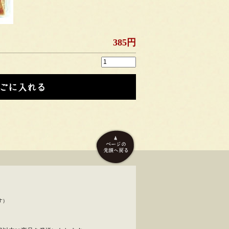
385円
す）