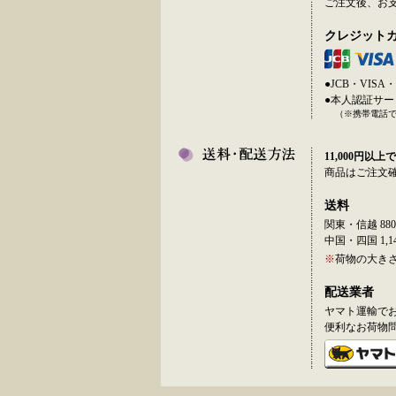
ご注文後、お
クレジット
●JCB・VI
●本人認証サ
（※携帯電話
11,000円以上で
商品はご注文
送料
関東・信越 880
中国・四国 1,14
※
荷物の大き
配送業者
ヤマト運輸で
便利なお荷物