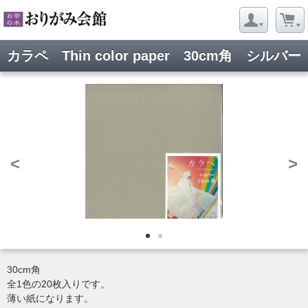
カラペ Thin color paper 30cm角 シルバー
<
>
30cm角
全1色の20枚入りです。
薄い紙になります。