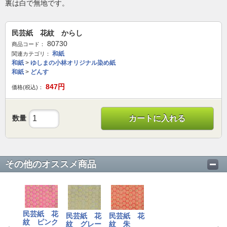
裏は白で無地です。
民芸紙 花紋 からし
80730
商品コード：
和紙
関連カテゴリ：
和紙
>
ゆしまの小林オリジナル染め紙
和紙
>
どんす
847
円
価格(税込)：
数量
カートに入れる
その他のオススメ商品
民芸紙 花
民芸紙 花
民芸紙 花
紋 ピンク
紋 グレー
紋 朱