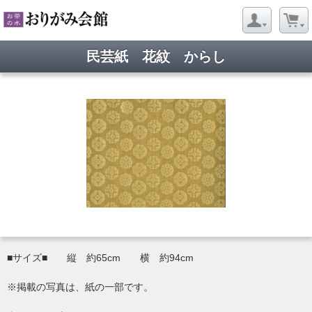
民芸紙 花紋 からし
■サイズ■ 縦 約65cm 横 約94cm
※掲載の写真は、紙の一部です。