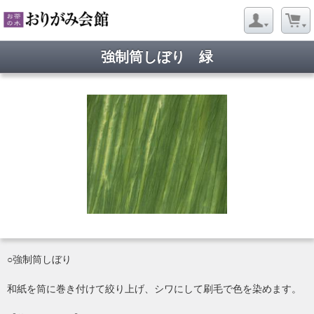
強制筒しぼり 緑
○強制筒しぼり
和紙を筒に巻き付けて絞り上げ、シワにして刷毛で色を染めます。