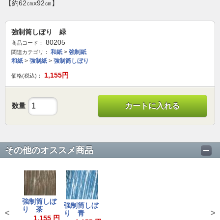
【約62㎝x92㎝】
強制筒しぼり 緑
80205
商品コード：
和紙
>
強制紙
関連カテゴリ：
和紙
>
強制紙
>
強制筒しぼり
1,155
円
価格(税込)：
数量
カートに入れる
その他のオススメ商品
強制筒しぼ
強制筒しぼ
り 茶
<
>
り 青
1,155 円