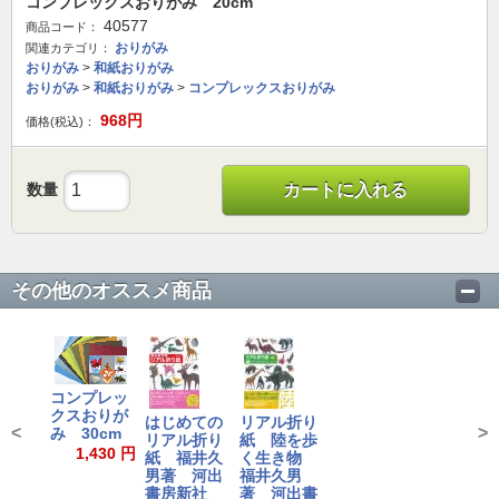
コンプレックスおりがみ 20cm
40577
商品コード：
おりがみ
関連カテゴリ：
おりがみ
>
和紙おりがみ
おりがみ
>
和紙おりがみ
>
コンプレックスおりがみ
968
円
価格(税込)：
数量
カートに入れる
その他のオススメ商品
コンプレッ
クスおりが
はじめての
リアル折り
<
>
み 30cm
リアル折り
紙 陸を歩
1,430 円
紙 福井久
く生き物
男著 河出
福井久男
書房新社
著 河出書