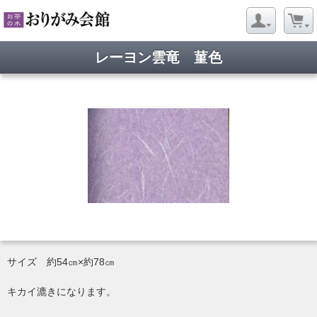
レーヨン雲竜 菫色
サイズ 約54㎝×約78㎝
キカイ漉きになります。