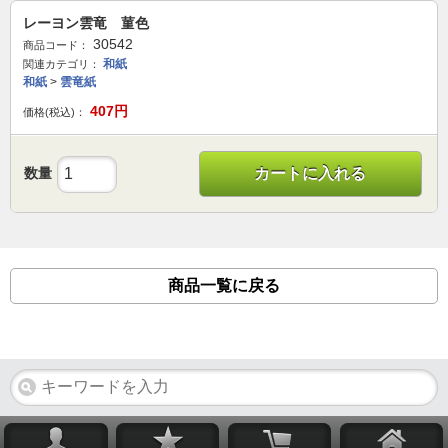
レーヨン雲竜 菫色
30542
商品コード：
和紙
関連カテゴリ：
和紙
>
雲竜紙
407
円
価格(税込)：
数量
カートに入れる
商品一覧に戻る