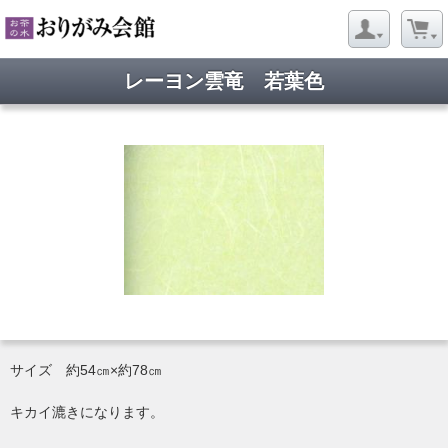
レーヨン雲竜 若葉色
サイズ 約54㎝×約78㎝
キカイ漉きになります。