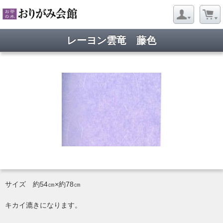
レーヨン雲竜 藤色
サイズ 約54㎝×約78㎝
キカイ漉きになります。