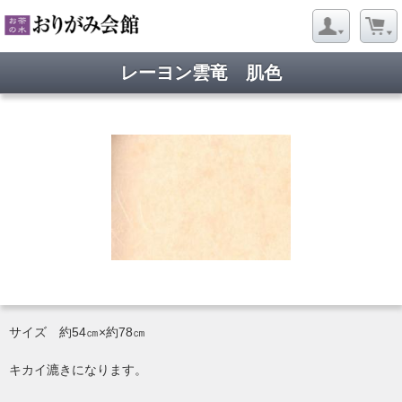
レーヨン雲竜 肌色
サイズ 約54㎝×約78㎝
キカイ漉きになります。