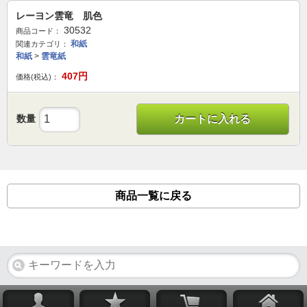
レーヨン雲竜 肌色
30532
商品コード：
和紙
関連カテゴリ：
和紙
>
雲竜紙
407
円
価格(税込)：
数量
カートに入れる
商品一覧に戻る