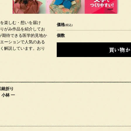
を楽しむ・想いを届け
価格
(税込)
りがみ作品を紹介してお
が期待できる医学的見地か
個数
エーションで人気のある
く解説しています。おり
伝統折り
小林 一