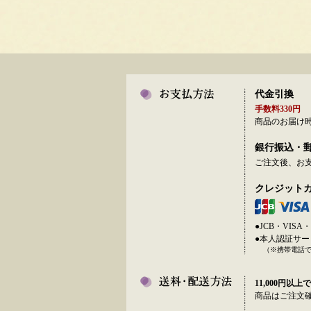
代金引換
手数料330円
商品のお届け
銀行振込・
ご注文後、お
クレジット
●JCB・VI
●本人認証サ
（※携帯電話
11,000円以上で
商品はご注文