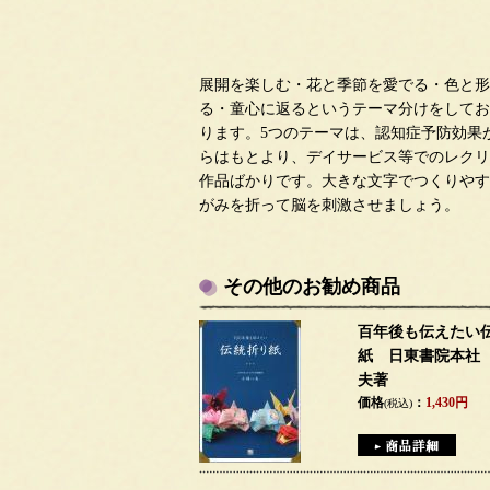
展開を楽しむ・花と季節を愛でる・色と形
る・童心に返るというテーマ分けをしてお
ります。5つのテーマは、認知症予防効果
らはもとより、デイサービス等でのレクリ
作品ばかりです。大きな文字でつくりやす
がみを折って脳を刺激させましょう。
その他のお勧め商品
百年後も伝えたい
紙 日東書院本社 
夫著
価格
：
1,430円
(税込)