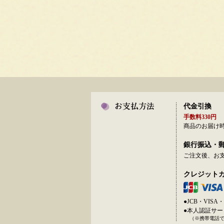
代金引換
手数料330円
商品のお届け
銀行振込・
ご注文後、お
クレジット
●JCB・VI
●本人認証サ
（※携帯電話