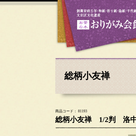
総柄小友禅
商品コード： 81193
総柄小友禅 1/2判 洛