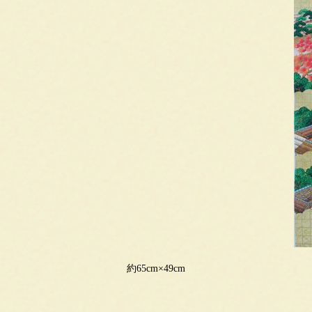
約65cm×49cm