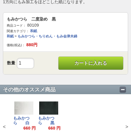
1方向にもみ加工をほどこした紙になります。
もみかつら 二度染め 黒
80109
商品コード：
和紙
関連カテゴリ：
和紙
>
もみかつら・ちりめん・もみ会津木綿
880
円
価格(税込)：
数量
カートに入れる
その他のオススメ商品
もみかつ
もみかつ
ら 白
ら 黒
<
>
660 円
660 円