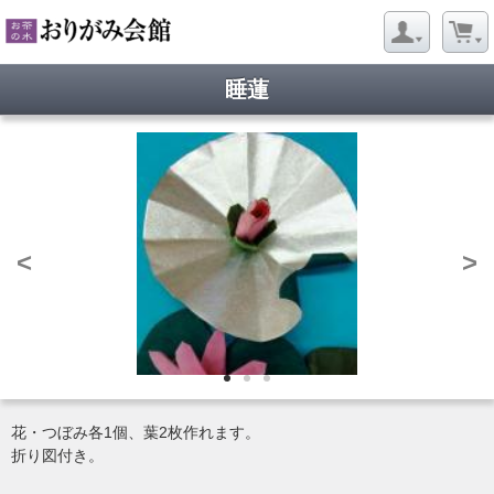
睡蓮
<
>
花・つぼみ各1個、葉2枚作れます。
折り図付き。