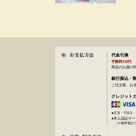
代金引換
手数料330円
商品のお届け
銀行振込・
ご注文後、お
クレジット
●JCB・VI
●本人認証サ
（※携帯電話