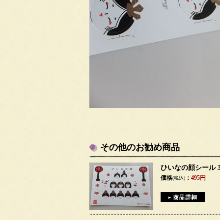
その他のお勧め商品
ひいなの顔シール 
価格
：
495円
(税込)