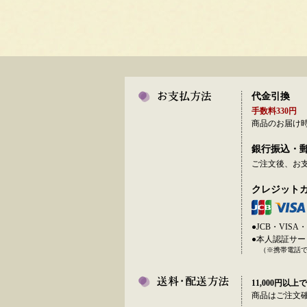
代金引換
手数料330円
商品のお届け
銀行振込・
ご注文後、お
クレジット
●JCB・VI
●本人認証サ
（※携帯電話
11,000円以上で
商品はご注文