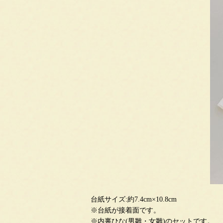
台紙サイズ:約7.4cm×10.8cm
※台紙が接着面です。
※内裏ひな(男雛・女雛)のセットです。