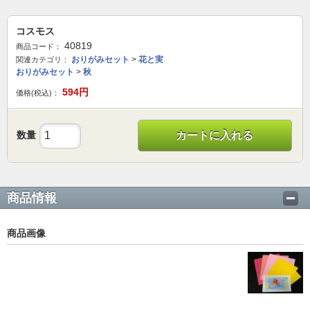
コスモス
40819
商品コード：
おりがみセット
>
花と実
関連カテゴリ：
おりがみセット
>
秋
594
円
価格(税込)：
数量
カートに入れる
商品情報
商品画像