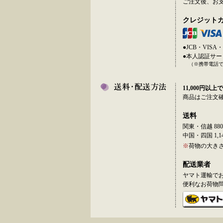
ご注文後、お
クレジット
●JCB・VI
●本人認証サ
（※携帯電話
11,000円以上で
商品はご注文
送料
関東・信越 880
中国・四国 1,14
※
荷物の大き
配送業者
ヤマト運輸で
便利なお荷物