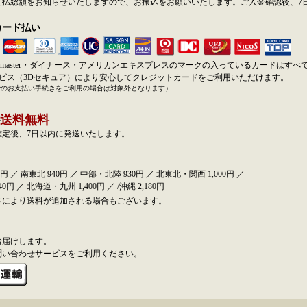
支払総額をお知らせいたしますので、お振込をお願いいたします。ご入金確認後、7
カード払い
SA・master・ダイナース・アメリカンエキスプレスのマークの入っているカードはす
ービス（3Dセキュア）により安心してクレジットカードをご利用いただけます。
でのお支払い手続きをご利用の場合は対象外となります）
送料無料
確定後、7日以内に発送いたします。
円 ／ 南東北 940円 ／ 中部・北陸 930円 ／ 北東北・関西 1,000円 ／
0円 ／ 北海道・九州 1,400円 ／ /沖縄 2,180円
さにより送料が追加される場合もございます。
お届けします。
問い合わせサービスをご利用ください。