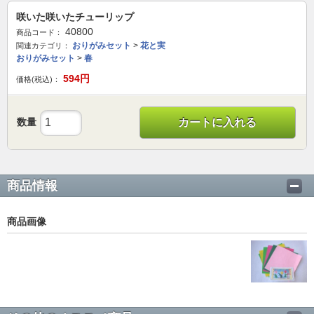
咲いた咲いたチューリップ
40800
商品コード：
おりがみセット
>
花と実
関連カテゴリ：
おりがみセット
>
春
594
円
価格(税込)：
数量
カートに入れる
商品情報
商品画像