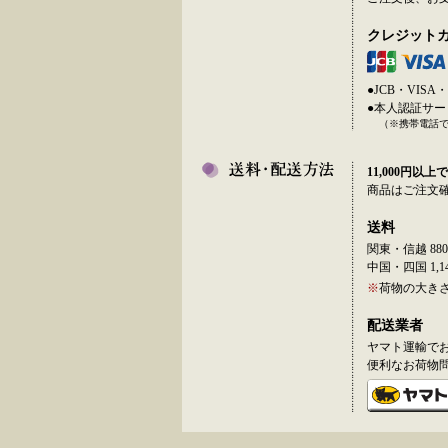
クレジット
●JCB・VI
●本人認証サ
（※携帯電話
11,000円以上で
商品はご注文
送料
関東・信越 880
中国・四国 1,14
※
荷物の大き
配送業者
ヤマト運輸で
便利なお荷物