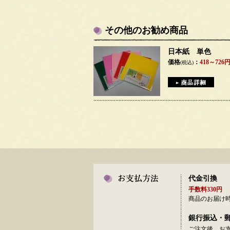
その他のお勧め商品
日本紙 単色
価格
：
418～726
(税込)
代金引換
手数料330円
商品のお届け
銀行振込・
ご注文後、お