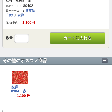
友禅 0305 金
80402
商品コード：
新商品
関連カテゴリ：
千代紙
>
友禅
1,100
円
価格(税込)：
数量
カートに入れる
その他のオススメ商品
友禅
0304 赤
1,100 円