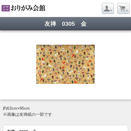
友禅 0305 金
約63cm×95cm
※画像は友禅紙の一部です