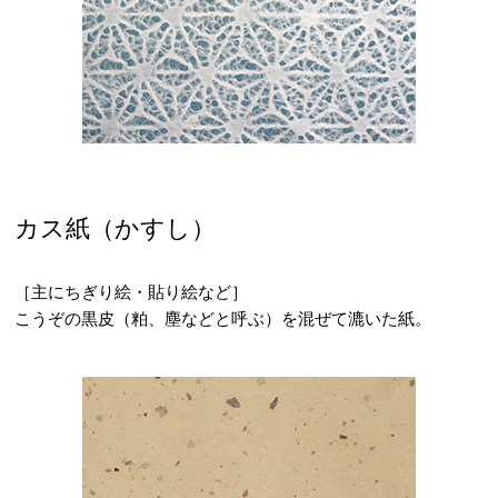
カス紙（かすし）
［主にちぎり絵・貼り絵など］
こうぞの黒皮（粕、塵などと呼ぶ）を混ぜて漉いた紙。