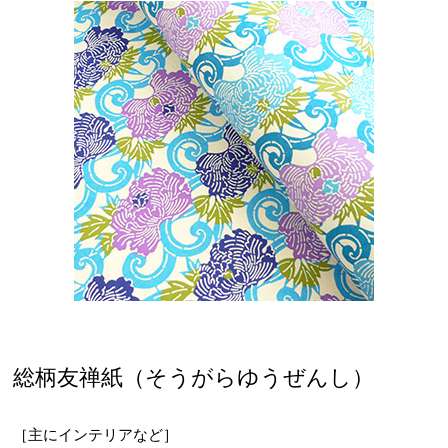
総柄友禅紙（そうがらゆうぜんし）
［主にインテリアなど］