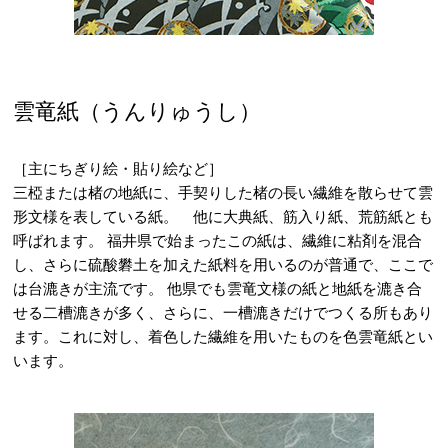
雲竜紙（うんりゅうし）
［主にちぎり絵・貼り絵など］
三椏または楮の地紙に、手契りした楮の長い繊維を散らせて雲
形文様を表している紙。 他に大典紙、筋入り紙、荒筋紙とも
呼ばれます。 福井県で始まったこの紙は、繊維に粘剤を混合
し、さらに硫酸礬土を加えた紙料を用いるのが普通で、ここで
は台漉きが主流です。 他県でも雲竜文様の紙と地紙を漉き合
せる二槽漉きが多く、さらに、一槽漉きだけでつくる所もあり
ます。これに対し、着色した繊維を用いたものを色雲竜紙とい
います。