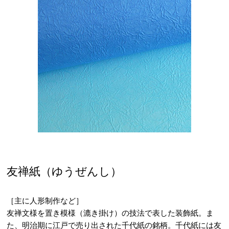
友禅紙（ゆうぜんし）
［主に人形制作など］
友禅文様を置き模様（漉き掛け）の技法で表した装飾紙。ま
た、明治期に江戸で売り出された千代紙の銘柄。千代紙には友