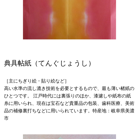
典具帖紙（てんぐじょうし）
［主にちぎり絵・貼り絵など］
高い水準の流し漉き技術を必要とするもので、最も薄い楮紙の
ひとつです。 江戸時代には裏張りのほか、漆濾しや紙布の紙
糸に用いられ、現在は宝石など貴重品の包装、歯科医療、美術
品の補修裏打ちなどに用いられています。特産地：岐阜県美濃
市