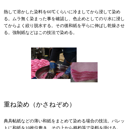
熱して溶かした染料を60℃くらいに冷ましてから浸して染め
る。ムラ無く染まった事を確認し、色止めとしてのり水に浸し
てからよく絞り脱水する。その後和紙を平らに伸ばし乾燥させ
る。強制紙などはこの技法で染める。
重ね染め（かさねぞめ）
典具帖紙などの薄い和紙をまとめて染める場合の技法。パレッ
トに和紙を10枚位敷き、その上から柄杓等で染料を掛ける。