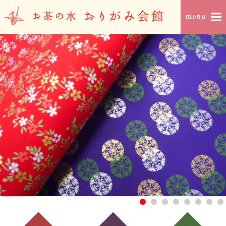
1
2
3
4
5
6
7