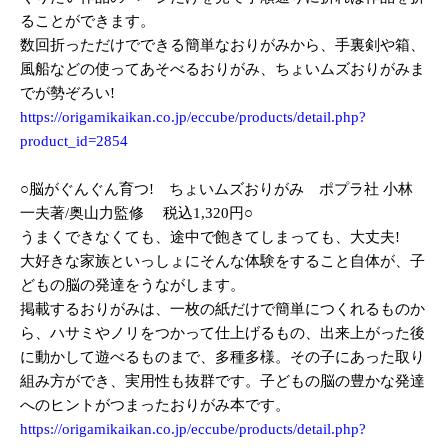
ることができます。
数回折っただけでできる簡単なおりがみから、手裏剣や箱、
風船などの使ってあそべるおりがみ、ちょいムズおりがみま
でが勢ぞろい!
https://origamikaikan.co.jp/eccube/products/detail.php?
product_id=2854
○脳がぐんぐん育つ! ちょいムズおりがみ ポプラ社 小林
一夫著/奥山力監修 税込1,320円○
うまくできなくても、途中で飽きてしまっても、大丈夫!
大好きな家族といっしょにそんな体験をすること自体が、子
どもの脳の発達をうながします。
掲載するおりがみは、一枚の紙だけで簡単につくれるものか
ら、ハサミやノリをつかって仕上げるもの、出来上がった後
に動かして遊べるものまで、多種多様。その子にあった取り
組み方ができ、実用性も抜群です。子どもの脳の豊かな発達
へのヒントがつまったおりがみ本です。
https://origamikaikan.co.jp/eccube/products/detail.php?