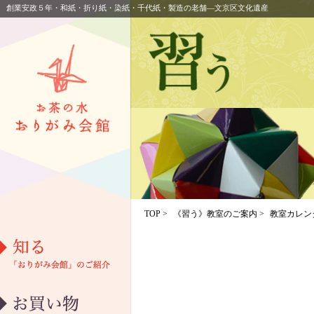
創業安政５年・和紙・折り紙・染紙・千代紙・製造の老舗―文京区文化遺産
TOP
>
《習う》教室のご案内
>
教室カレン
教室カレンダー
アクセス
団体お申し込み
イベント情報