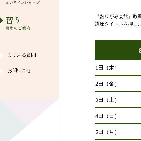
歴史・沿革
『おりがみ会館』教
ショップ
講座タイトルを押し
染め紙工房ご案内
よくある質問
ギャラリー
1日（木）
お問い合せ
和紙ご愛好家の声
2日（金）
オリジナル作品
3日（土）
インターンシップ
4日（日）
5日（月）